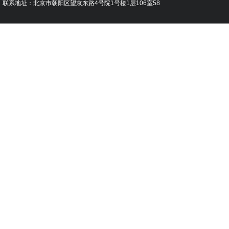
联系地址：北京市朝阳区望京东路4号院1号楼1层106室58